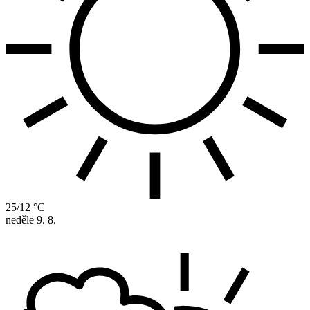
25/12 °C
neděle
9. 8.