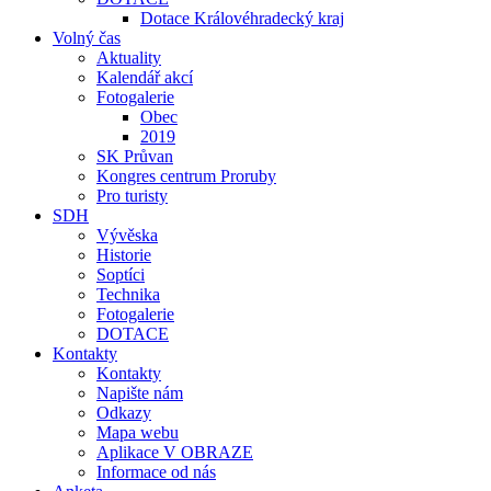
Dotace Královéhradecký kraj
Volný čas
Aktuality
Kalendář akcí
Fotogalerie
Obec
2019
SK Průvan
Kongres centrum Proruby
Pro turisty
SDH
Vývěska
Historie
Soptíci
Technika
Fotogalerie
DOTACE
Kontakty
Kontakty
Napište nám
Odkazy
Mapa webu
Aplikace V OBRAZE
Informace od nás