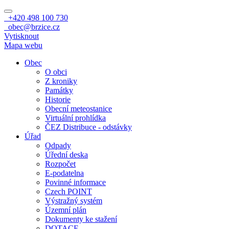
+420 498 100 730
obec@brzice.cz
Vytisknout
Mapa webu
Obec
O obci
Z kroniky
Památky
Historie
Obecní meteostanice
Virtuální prohlídka
ČEZ Distribuce - odstávky
Úřad
Odpady
Úřední deska
Rozpočet
E-podatelna
Povinné informace
Czech POINT
Výstražný systém
Územní plán
Dokumenty ke stažení
DOTACE