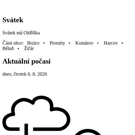
Svátek
Svátek má
Oldřiška
Části obce: Brzice • Proruby • Komárov • Harcov •
Běluň • Žďár
Aktuální počasí
dnes, čtvrtek 6. 8. 2026