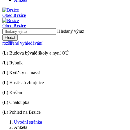
Anketa
Obec
Brzice
Obec
Brzice
Hledaný výraz
Hledat
rozšířené vyhledávání
(L) Budova bývalé školy a nyní OÚ
(L) Rybník
(L) Kytičky na návsi
(L) Hasičská zbrojnice
(L) Kaštan
(L) Chaloupka
(L) Pohled na Brzice
Úvodní stránka
Anketa