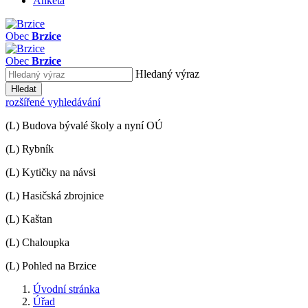
Anketa
Obec
Brzice
Obec
Brzice
Hledaný výraz
Hledat
rozšířené vyhledávání
(L) Budova bývalé školy a nyní OÚ
(L) Rybník
(L) Kytičky na návsi
(L) Hasičská zbrojnice
(L) Kaštan
(L) Chaloupka
(L) Pohled na Brzice
Úvodní stránka
Úřad