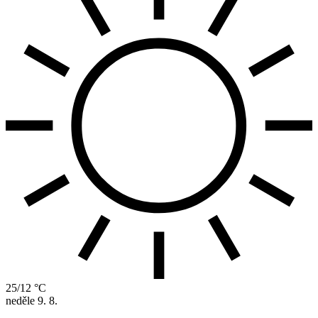
25/12 °C
neděle
9. 8.