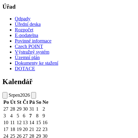
Úřad
Odpady
Úřední deska
Rozpočet
E-podatelna
Povinné informace
Czech POINT
Výstražný systém
Územní plán
Dokumenty ke stažení
DOTACE
Kalendář
Srpen
2026
Po
Út
St
Čt
Pá
So
Ne
27
28
29
30
31
1
2
3
4
5
6
7
8
9
10
11
12
13
14
15
16
17
18
19
20
21
22
23
24
25
26
27
28
29
30