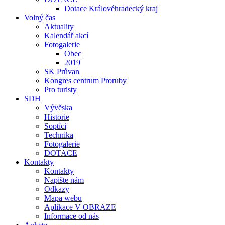
Dotace Královéhradecký kraj
Volný čas
Aktuality
Kalendář akcí
Fotogalerie
Obec
2019
SK Průvan
Kongres centrum Proruby
Pro turisty
SDH
Vývěska
Historie
Soptíci
Technika
Fotogalerie
DOTACE
Kontakty
Kontakty
Napište nám
Odkazy
Mapa webu
Aplikace V OBRAZE
Informace od nás