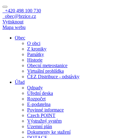
+420 498 100 730
obec@brzice.cz
Vytisknout
Mapa webu
Obec
O obci
Z kroniky
Památky
Historie
Obecní meteostanice
Virtuální prohlídka
ČEZ Distribuce - odstávky
Úřad
Odpady
Úřední deska
Rozpočet
E-podatelna
Povinné informace
Czech POINT
Výstražný systém
Územní plán
Dokumenty ke stažení
DOTACE