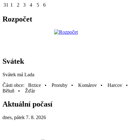
31
1
2
3
4
5
6
Rozpočet
Svátek
Svátek má
Lada
Části obce: Brzice • Proruby • Komárov • Harcov •
Běluň • Žďár
Aktuální počasí
dnes, pátek 7. 8. 2026