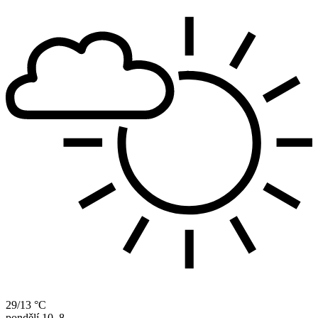
29/13 °C
pondělí
10. 8.