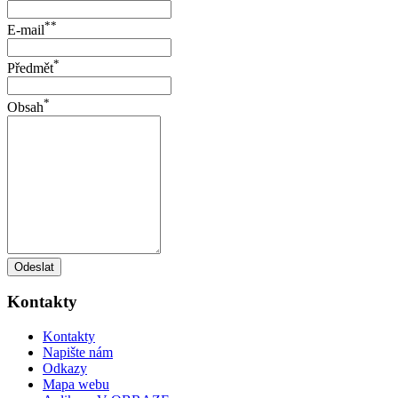
**
E-mail
*
Předmět
*
Obsah
Odeslat
Kontakty
Kontakty
Napište nám
Odkazy
Mapa webu