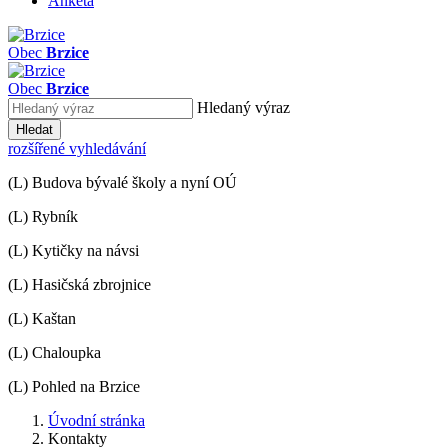
Anketa
Obec
Brzice
Obec
Brzice
Hledaný výraz
Hledat
rozšířené vyhledávání
(L) Budova bývalé školy a nyní OÚ
(L) Rybník
(L) Kytičky na návsi
(L) Hasičská zbrojnice
(L) Kaštan
(L) Chaloupka
(L) Pohled na Brzice
Úvodní stránka
Kontakty