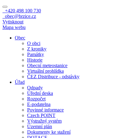
+420 498 100 730
obec@brzice.cz
Vytisknout
Mapa webu
Obec
O obci
Z kroniky
Památky
Historie
Obecní meteostanice
Virtuální prohlídka
ČEZ Distribuce - odstávky
Úřad
Odpady
Úřední deska
Rozpočet
E-podatelna
Povinné informace
Czech POINT
Výstražný systém
Územní plán
Dokumenty ke stažení
DOTACE