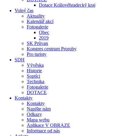
Dotace Královéhradecký kraj
Volný čas
Aktuality
Kalendář akcí
Fotogalerie
Obec
2019
SK Průvan
Kongres centrum Proruby
Pro turisty
SDH
Vývěska
Historie
Soptíci
Technika
Fotogalerie
DOTACE
Kontakty
Kontakty
Napište nám
Odkazy
Mapa webu
Aplikace V OBRAZE
Informace od nás