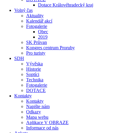
Dotace Královéhradecký kraj
Volný čas
Aktuality
Kalendář akcí
Fotogalerie
Obec
2019
SK Průvan
Kongres centrum Proruby
Pro turisty
SDH
Vývěska
Historie
Soptíci
Technika
Fotogalerie
DOTACE
Kontakty
Kontakty
Napište nám
Odkazy
Mapa webu
Aplikace V OBRAZE
Informace od nás