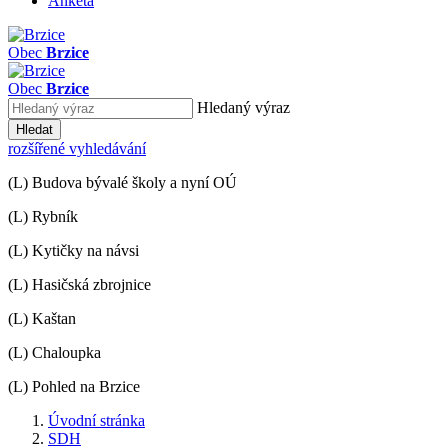
Anketa
Obec
Brzice
Obec
Brzice
Hledaný výraz
Hledat
rozšířené vyhledávání
(L) Budova bývalé školy a nyní OÚ
(L) Rybník
(L) Kytičky na návsi
(L) Hasičská zbrojnice
(L) Kaštan
(L) Chaloupka
(L) Pohled na Brzice
Úvodní stránka
SDH