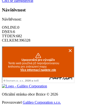
Chci se zaregistrovat
Návštěvnost
Návštěvnost:
ONLINE:
0
DNES:
6
TÝDEN:
682
CELKEM:
396328
Oficiální stránka obce Brzice © 2026
Provozovatel
Galileo Corporation s.r.o.