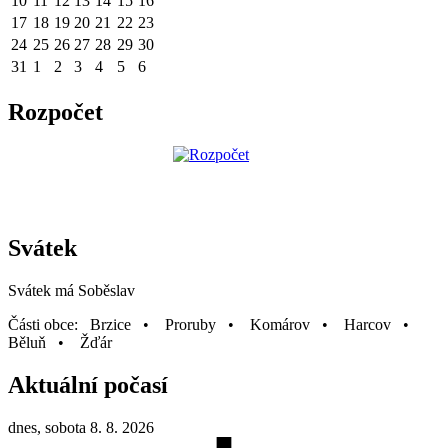
10
11
12
13
14
15
16
17
18
19
20
21
22
23
24
25
26
27
28
29
30
31
1
2
3
4
5
6
Rozpočet
Svátek
Svátek má
Soběslav
Části obce: Brzice • Proruby • Komárov • Harcov •
Běluň • Žďár
Aktuální počasí
dnes, sobota 8. 8. 2026