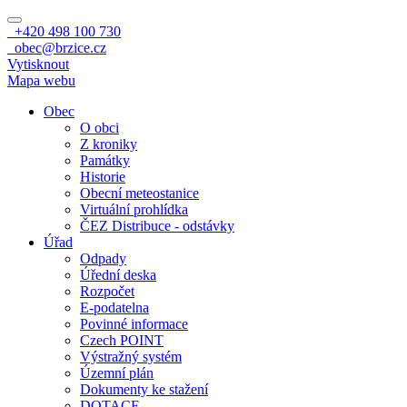
+420 498 100 730
obec@brzice.cz
Vytisknout
Mapa webu
Obec
O obci
Z kroniky
Památky
Historie
Obecní meteostanice
Virtuální prohlídka
ČEZ Distribuce - odstávky
Úřad
Odpady
Úřední deska
Rozpočet
E-podatelna
Povinné informace
Czech POINT
Výstražný systém
Územní plán
Dokumenty ke stažení
DOTACE