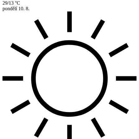
29/13 °C
pondělí
10. 8.