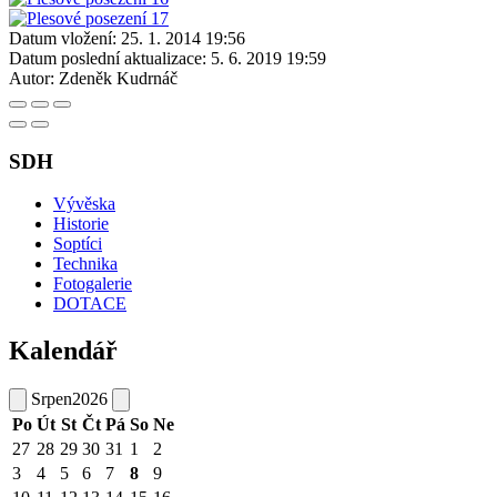
Datum vložení:
25. 1. 2014 19:56
Datum poslední aktualizace:
5. 6. 2019 19:59
Autor:
Zdeněk Kudrnáč
SDH
Vývěska
Historie
Soptíci
Technika
Fotogalerie
DOTACE
Kalendář
Srpen
2026
Po
Út
St
Čt
Pá
So
Ne
27
28
29
30
31
1
2
3
4
5
6
7
8
9