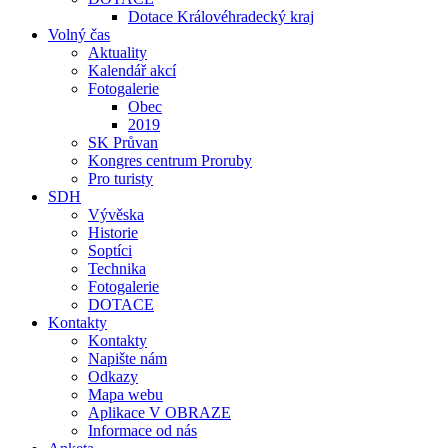
Dotace Královéhradecký kraj
Volný čas
Aktuality
Kalendář akcí
Fotogalerie
Obec
2019
SK Průvan
Kongres centrum Proruby
Pro turisty
SDH
Vývěska
Historie
Soptíci
Technika
Fotogalerie
DOTACE
Kontakty
Kontakty
Napište nám
Odkazy
Mapa webu
Aplikace V OBRAZE
Informace od nás