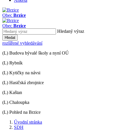
Anketa
Obec
Brzice
Obec
Brzice
Hledaný výraz
Hledat
rozšířené vyhledávání
(L) Budova bývalé školy a nyní OÚ
(L) Rybník
(L) Kytičky na návsi
(L) Hasičská zbrojnice
(L) Kaštan
(L) Chaloupka
(L) Pohled na Brzice
Úvodní stránka
SDH