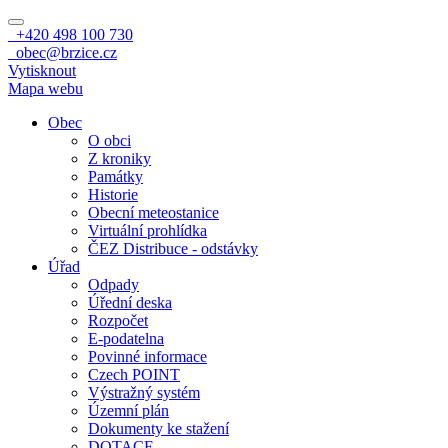
+420 498 100 730
obec@brzice.cz
Vytisknout
Mapa webu
Obec
O obci
Z kroniky
Památky
Historie
Obecní meteostanice
Virtuální prohlídka
ČEZ Distribuce - odstávky
Úřad
Odpady
Úřední deska
Rozpočet
E-podatelna
Povinné informace
Czech POINT
Výstražný systém
Územní plán
Dokumenty ke stažení
DOTACE