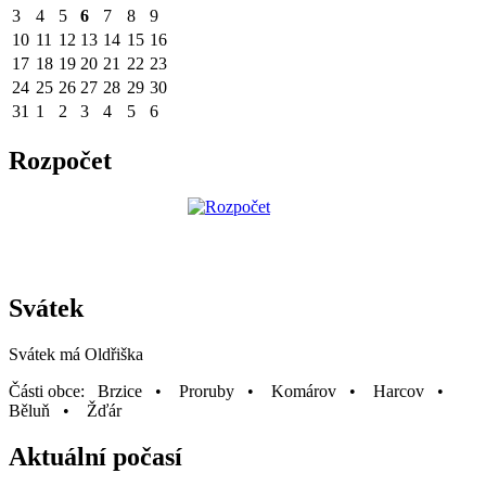
3
4
5
6
7
8
9
10
11
12
13
14
15
16
17
18
19
20
21
22
23
24
25
26
27
28
29
30
31
1
2
3
4
5
6
Rozpočet
Svátek
Svátek má
Oldřiška
Části obce: Brzice • Proruby • Komárov • Harcov •
Běluň • Žďár
Aktuální počasí