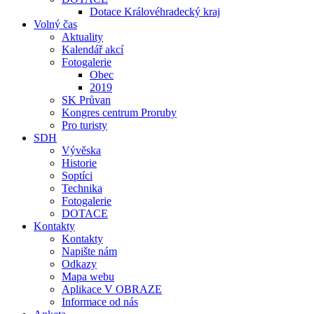
Dotace Královéhradecký kraj
Volný čas
Aktuality
Kalendář akcí
Fotogalerie
Obec
2019
SK Průvan
Kongres centrum Proruby
Pro turisty
SDH
Vývěska
Historie
Soptíci
Technika
Fotogalerie
DOTACE
Kontakty
Kontakty
Napište nám
Odkazy
Mapa webu
Aplikace V OBRAZE
Informace od nás