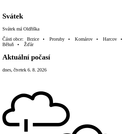
Svátek
Svátek má
Oldřiška
Části obce: Brzice • Proruby • Komárov • Harcov •
Běluň • Žďár
Aktuální počasí
dnes, čtvrtek 6. 8. 2026