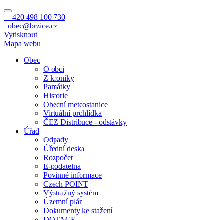
+420 498 100 730
obec@brzice.cz
Vytisknout
Mapa webu
Obec
O obci
Z kroniky
Památky
Historie
Obecní meteostanice
Virtuální prohlídka
ČEZ Distribuce - odstávky
Úřad
Odpady
Úřední deska
Rozpočet
E-podatelna
Povinné informace
Czech POINT
Výstražný systém
Územní plán
Dokumenty ke stažení
DOTACE