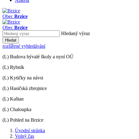
Anketa
Obec
Brzice
Obec
Brzice
Hledaný výraz
Hledat
rozšířené vyhledávání
(L) Budova bývalé školy a nyní OÚ
(L) Rybník
(L) Kytičky na návsi
(L) Hasičská zbrojnice
(L) Kaštan
(L) Chaloupka
(L) Pohled na Brzice
Úvodní stránka
Volný čas