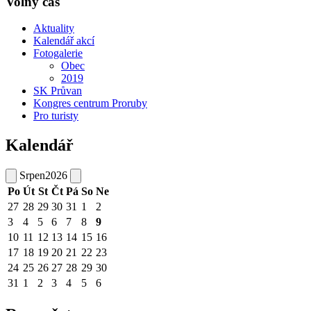
Volný čas
Aktuality
Kalendář akcí
Fotogalerie
Obec
2019
SK Průvan
Kongres centrum Proruby
Pro turisty
Kalendář
Srpen
2026
Po
Út
St
Čt
Pá
So
Ne
27
28
29
30
31
1
2
3
4
5
6
7
8
9
10
11
12
13
14
15
16
17
18
19
20
21
22
23
24
25
26
27
28
29
30
31
1
2
3
4
5
6