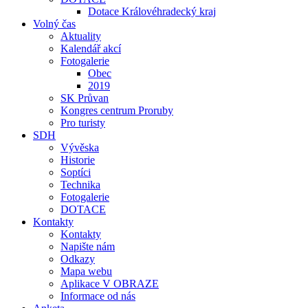
Dotace Královéhradecký kraj
Volný čas
Aktuality
Kalendář akcí
Fotogalerie
Obec
2019
SK Průvan
Kongres centrum Proruby
Pro turisty
SDH
Vývěska
Historie
Soptíci
Technika
Fotogalerie
DOTACE
Kontakty
Kontakty
Napište nám
Odkazy
Mapa webu
Aplikace V OBRAZE
Informace od nás