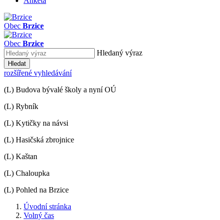
Anketa
Obec
Brzice
Obec
Brzice
Hledaný výraz
Hledat
rozšířené vyhledávání
(L) Budova bývalé školy a nyní OÚ
(L) Rybník
(L) Kytičky na návsi
(L) Hasičská zbrojnice
(L) Kaštan
(L) Chaloupka
(L) Pohled na Brzice
Úvodní stránka
Volný čas