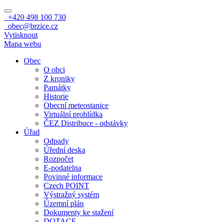
+420 498 100 730
obec@brzice.cz
Vytisknout
Mapa webu
Obec
O obci
Z kroniky
Památky
Historie
Obecní meteostanice
Virtuální prohlídka
ČEZ Distribuce - odstávky
Úřad
Odpady
Úřední deska
Rozpočet
E-podatelna
Povinné informace
Czech POINT
Výstražný systém
Územní plán
Dokumenty ke stažení
DOTACE