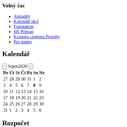
Volný čas
Aktuality
Kalendář akcí
Fotogalerie
SK Průvan
Kongres centrum Proruby
Pro turisty
Kalendář
Srpen
2026
Po
Út
St
Čt
Pá
So
Ne
27
28
29
30
31
1
2
3
4
5
6
7
8
9
10
11
12
13
14
15
16
17
18
19
20
21
22
23
24
25
26
27
28
29
30
31
1
2
3
4
5
6
Rozpočet