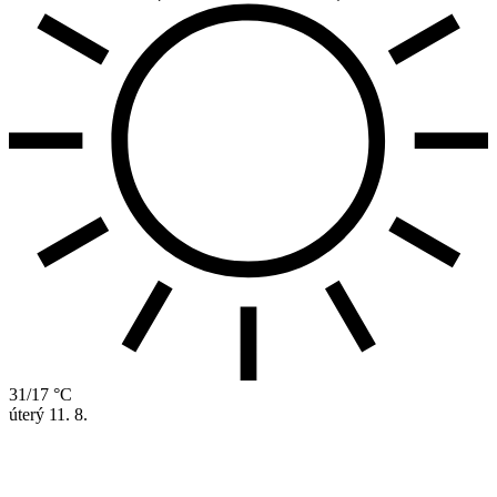
31/17 °C
úterý
11. 8.