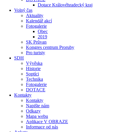
Dotace Královéhradecký kraj
Volný čas
Aktuality
Kalendář akcí
Fotogalerie
Obec
2019
SK Průvan
Kongres centrum Proruby
Pro turisty
SDH
Vývěska
Historie
Soptíci
Technika
Fotogalerie
DOTACE
Kontakty
Kontakty
Napište nám
Odkazy
Mapa webu
Aplikace V OBRAZE
Informace od nás