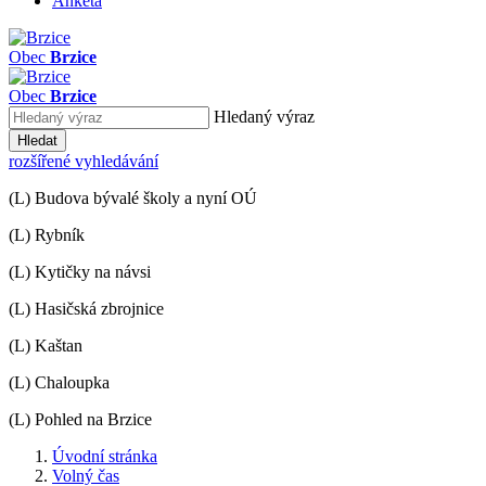
Anketa
Obec
Brzice
Obec
Brzice
Hledaný výraz
Hledat
rozšířené vyhledávání
(L) Budova bývalé školy a nyní OÚ
(L) Rybník
(L) Kytičky na návsi
(L) Hasičská zbrojnice
(L) Kaštan
(L) Chaloupka
(L) Pohled na Brzice
Úvodní stránka
Volný čas