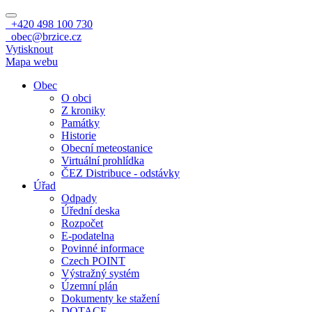
+420 498 100 730
obec@brzice.cz
Vytisknout
Mapa webu
Obec
O obci
Z kroniky
Památky
Historie
Obecní meteostanice
Virtuální prohlídka
ČEZ Distribuce - odstávky
Úřad
Odpady
Úřední deska
Rozpočet
E-podatelna
Povinné informace
Czech POINT
Výstražný systém
Územní plán
Dokumenty ke stažení
DOTACE