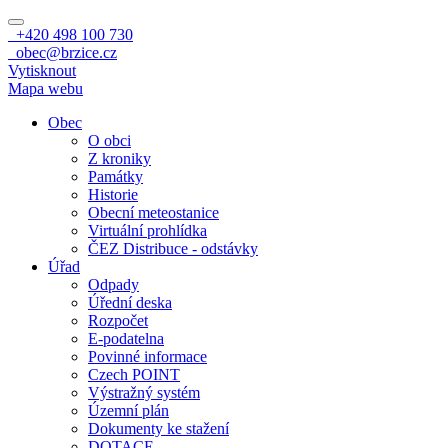
+420 498 100 730
obec@brzice.cz
Vytisknout
Mapa webu
Obec
O obci
Z kroniky
Památky
Historie
Obecní meteostanice
Virtuální prohlídka
ČEZ Distribuce - odstávky
Úřad
Odpady
Úřední deska
Rozpočet
E-podatelna
Povinné informace
Czech POINT
Výstražný systém
Územní plán
Dokumenty ke stažení
DOTACE