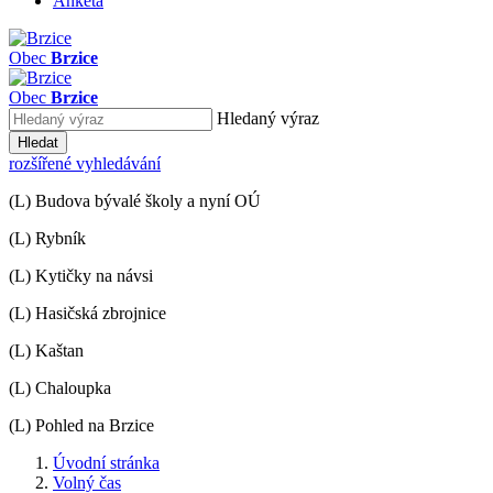
Anketa
Obec
Brzice
Obec
Brzice
Hledaný výraz
Hledat
rozšířené vyhledávání
(L) Budova bývalé školy a nyní OÚ
(L) Rybník
(L) Kytičky na návsi
(L) Hasičská zbrojnice
(L) Kaštan
(L) Chaloupka
(L) Pohled na Brzice
Úvodní stránka
Volný čas