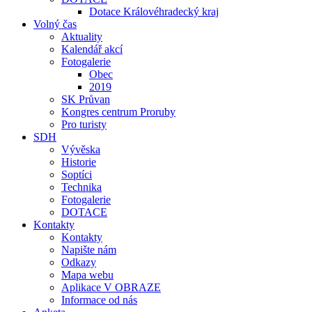
Dotace Královéhradecký kraj
Volný čas
Aktuality
Kalendář akcí
Fotogalerie
Obec
2019
SK Průvan
Kongres centrum Proruby
Pro turisty
SDH
Vývěska
Historie
Soptíci
Technika
Fotogalerie
DOTACE
Kontakty
Kontakty
Napište nám
Odkazy
Mapa webu
Aplikace V OBRAZE
Informace od nás