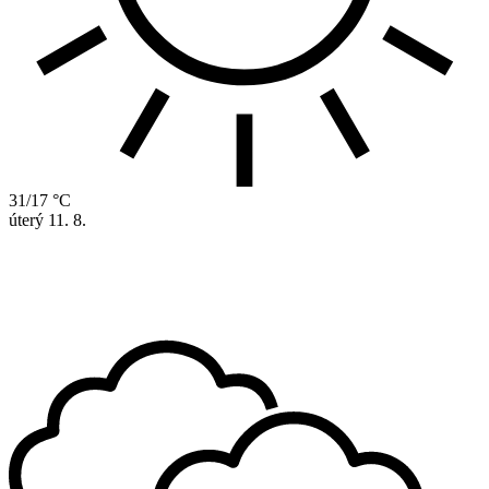
31/17 °C
úterý
11. 8.